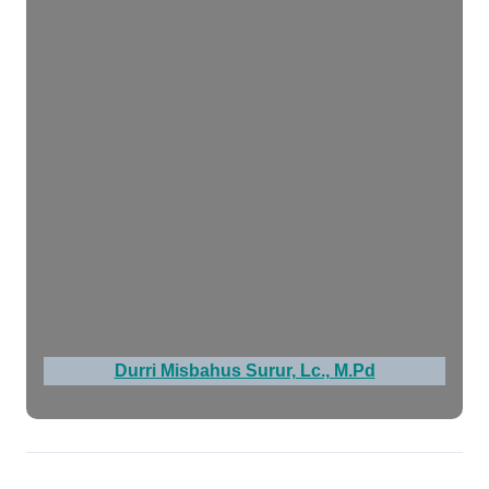
Durri Misbahus Surur, Lc., M.Pd