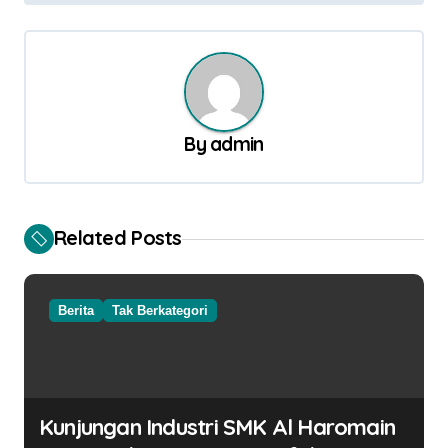
v
i
g
a
s
By
admin
i
p
o
Related Posts
s
Berita
Tak Berkategori
Kunjungan Industri SMK Al Haromain