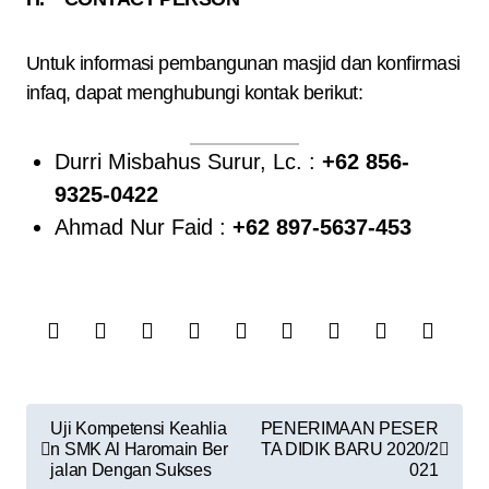
Untuk informasi pembangunan masjid dan konfirmasi
infaq, dapat menghubungi kontak berikut:
Durri Misbahus Surur, Lc. :
+62 856-
9325-0422
Ahmad Nur Faid :
+62 897-5637-453
N
Uji Kompetensi Keahlia
PENERIMAAN PESER
a
n SMK Al Haromain Ber
TA DIDIK BARU 2020/2
jalan Dengan Sukses
021