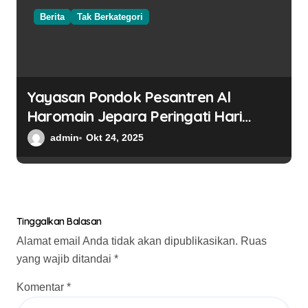
Berita
Tak Berkategori
Yayasan Pondok Pesantren Al
Haromain Jepara Peringati Hari
Santri Nasional Tahun 2025
admin
Okt 24, 2025
Tinggalkan Balasan
Alamat email Anda tidak akan dipublikasikan.
Ruas
yang wajib ditandai
*
Komentar
*