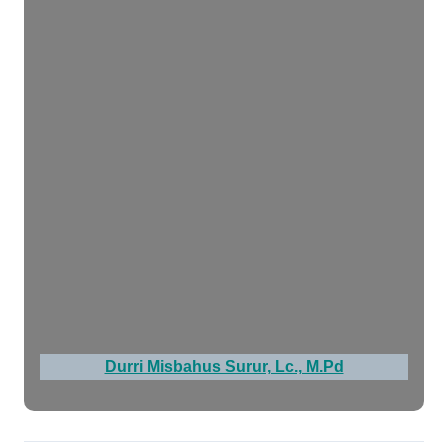
Durri Misbahus Surur, Lc., M.Pd