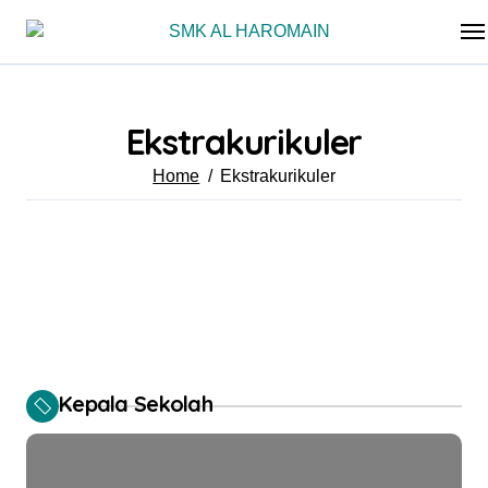
Skip
to
content
Ekstrakurikuler
Home
Ekstrakurikuler
Kepala Sekolah