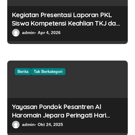
Kegiatan Presentasi Laporan PKL
Siswa Kompetensi Keahlian TKJ dan
TSM
admin
Apr 4, 2026
Berita
Tak Berkategori
Yayasan Pondok Pesantren Al
Haromain Jepara Peringati Hari
Santri Nasional Tahun 2025
admin
Okt 24, 2025