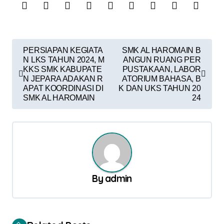
N
PERSIAPAN KEGIATA
SMK AL HAROMAIN B
a
N LKS TAHUN 2024, M
ANGUN RUANG PER
KKS SMK KABUPATE
PUSTAKAAN, LABOR
v
N JEPARA ADAKAN R
ATORIUM BAHASA, B
APAT KOORDINASI DI
K DAN UKS TAHUN 20
i
SMK AL HAROMAIN
24
g
a
s
i
p
By
admin
o
s